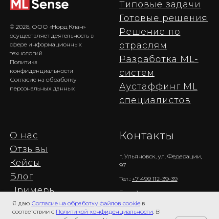
Типовые задачи
Готовые решения
© 2026, ООО «Норд Клан»
Решение по
осуществляет деятельность в
отраслям
сфере информационных
технологий.
Разработка ML-
Политика
конфиденциальности
cистем
Согласие на обработку
Аустаффинг ML
персональных д
анных
специалистов
Контакты
О нас
Отзывы
г. Ульяновск, ул. Федерации,
Кейсы
97
Блог
Тел.:
+7 499 112-39-39
Примеры
E-mail:
welcome@nordclan.com
использования
Я даю
Согласие на обработку файлов cookie
в
соответствии с
Политикой конфиденциальности
. В
Агентам:
+7 499 404-09-69