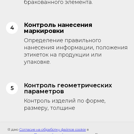
бракованного элемента.
Контроль нанесения
маркировки
Определение правильного
нанесения информации, положения
этикеток на продукции или
упаковке.
Контроль геометрических
параметров
Контроль изделий по форме,
размеру, толщине
Я даю
Согласие на обработку файлов cookie
в
Сортировка (сортомат) и