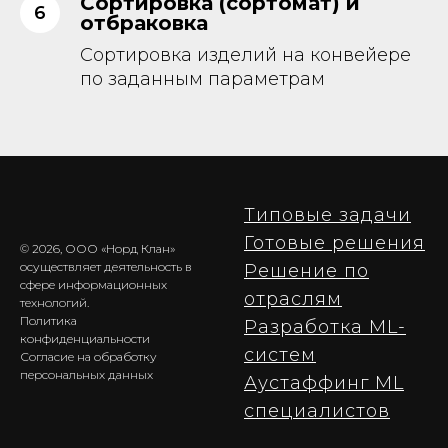
Сортировка (сортомат) и
отбраковка
Сортировка изделий на конвейере
по заданным параметрам
Типовые задачи
Готовые решения
© 2026, ООО «Норд Клан»
осуществляет деятельность в
Решение по
сфере информационных
отраслям
технологий.
Политика
Разработка ML-
конфиденциальности
cистем
Согласие на обработку
персональных д
анных
Аустаффинг ML
специалистов