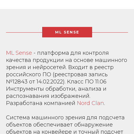
Система машинного зрения
для подсчета объектов
ML SENSE
обеспечивает точный подсчет
продукции в потоке без
ML Sense
- платформа для контроля
качества продукции на основе машинного
остановки линии.
зрения и нейросетей. Входит в реестр
Разработано в
NordClan
российского ПО (реестровая запись
№12843 от 14.02.2022).
Класс ПО 11.06
Инструменты обработки, анализа и
распознавания изображений.
Расскажите нам о своей задаче
Разработана компанией
Nord Clan
.
Мы поможем ее решить!
Система машинного зрения для подсчета
объектов обеспечивает обнаружение
объектов на конвейере и точный подсчет