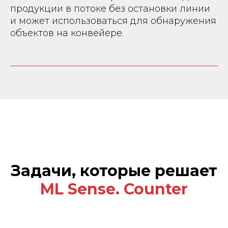
продукции в потоке без остановки линии
и может использоваться для обнаружения
объектов на конвейере.
Отправляя форму, я даю
согласие на
обработку персональных данных
и
ознакомлен(а) с
Политикой
конфиденциальности
.
Я согласен(а) на получение рекламных
рассылок
Задачи, которые решает
Получить предложение
ML Sense. Counter