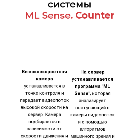
системы
МL Sense.
Counter
Высокоскоростная
На сервер
камера
устанавливается
устанавливается в
программа "ML
точке контроля и
Sense"
, которая
передает видеопоток
анализирует
высокой скорости на
поступающий с
сервер. Камера
камеры видеопоток
подбирается в
и с помощью
зависимости от
алгоритмов
скорости движения и
машинного зрения и