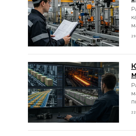
Р
к
м
29
К
Р
м
п
22