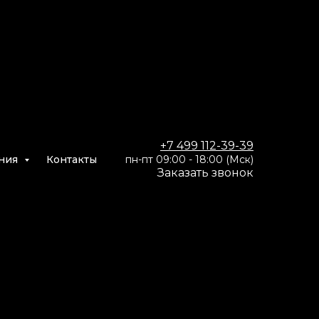
se
+7 499 112-39-39
ния
Контакты
пн-пт 09:00 - 18:00 (Мск)
Заказать звон
ок
оизводства и промышленном
, видеоаналитика, снижение
роцессов.