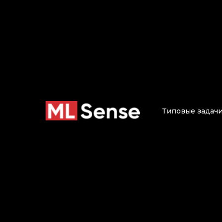
Б
Типовые задач
Статьи и материалы о маш
ИИ. Кейсы внедрения ML Se
брака и 