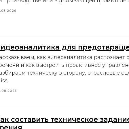
а производстве или в добывающей промышлен
.05.2026
идеоаналитика для предотвраще
ассказываем, как видеоаналитика распознает 
ремени и как выстроить проактивное управлен
азбираем техническую сторону, отраслевые сце
iss.
.08.2026
ак составить техническое задан
рения