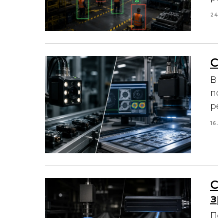
24
С
В
п
р
16
С
з
П