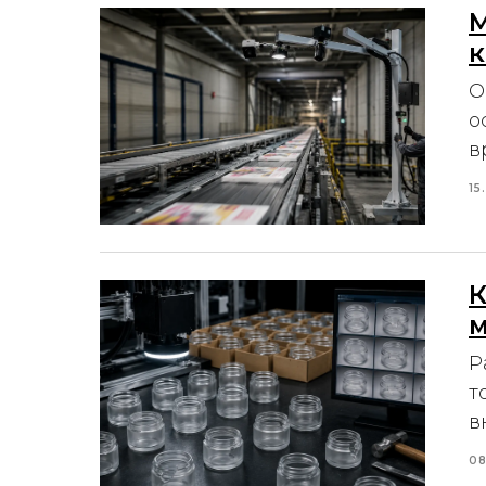
М
к
О
о
в
15
К
м
Р
т
в
08