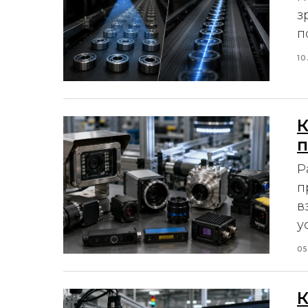
з
п
10
К
п
Р
п
в
у
05
К