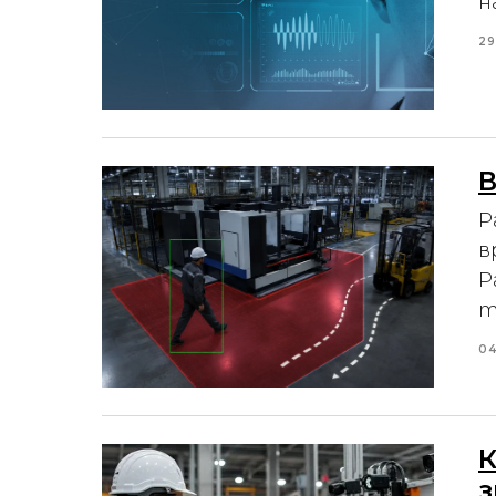
н
29
В
Р
в
Р
m
04
К
з