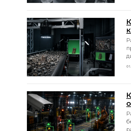
К
к
Р
п
д
01
К
о
Р
б
р