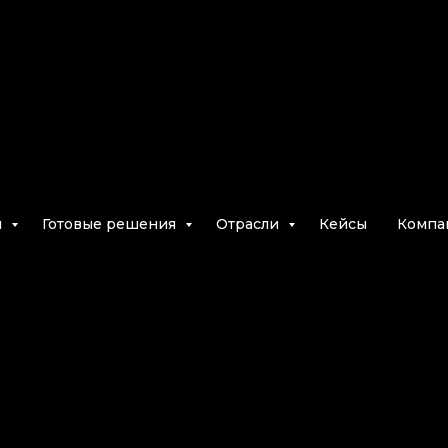
лог ML Sen
и
Готовые решения
Отрасли
Кейсы
Компа
инном зрении, автоматизации пр
nse, контроль качества продукции
автоматизация производственных п