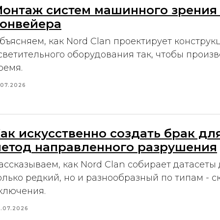
онтаж систем машинного зрения
онвейера
бъясняем, как Nord Clan проектирует конструк
светительного оборудования так, чтобы произ
ремя.
.07.2026
ак искусственно создать брак дл
етод направленного разрушения
ассказываем, как Nord Clan собирает датасеты 
олько редкий, но и разнообразный по типам - 
ключения.
.07.2026