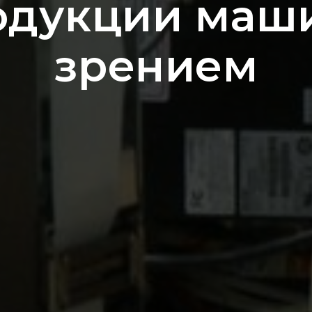
одукции ма
зрением