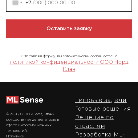
+7
Оставить заявку
Отправляя форму, вы автоматически соглашаетесь с
политикой конфиденциальности ООО Норд
Клан
Типовые задачи
Готовые решения
© 2026, ООО «Норд Клан»
Решение по
осуществляет деятельность в
отраслям
сфере информационных
технологий.
Разработка ML-
Политика