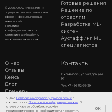
Готовые решения
© 2026, ООО «Норд Клан»
Решение по
осуществляет деятельность в
отраслям
сфере информационных
технологий.
Разработка ML-
Политика
конфиденциальности
cистем
Согласие на обработку
Аустаффинг ML
персональных д
анных
специалистов
Контакты
О нас
Отзывы
г. Ульяновск, ул. Федерации,
Кейсы
97
Блог
Тел.:
+7 499 112-39-39
Примеры
E-mail:
welcome@nordclan.com
использования
Я даю
Согласие на обработку файлов cookie
в
соответствии с
Политикой конфиденциальности
. В
Агентам:
+7 499 404-09-69
случае отказа от обработки cookie я
OK
проинформирован о необходимости прекратить